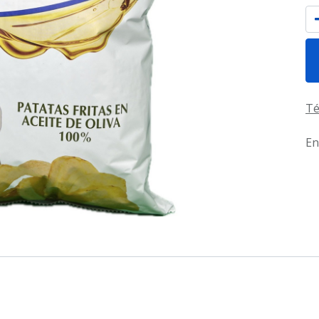
Té
En