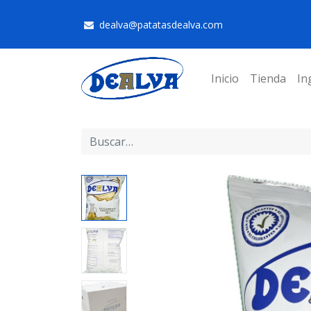
dealva@patatasdealva.com
Inicio
Tienda
In