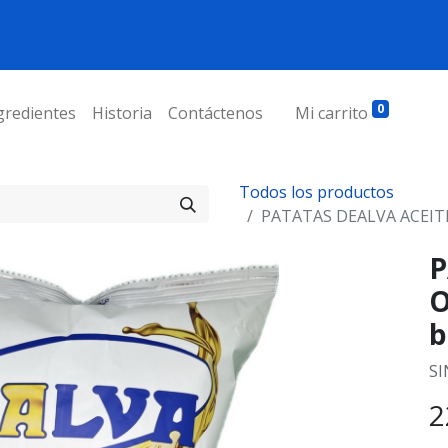
0
gredientes
Historia
Contáctenos
Mi carrito
Todos los productos
PATATAS DEALVA ACEITE 
P
O
b
SI
2