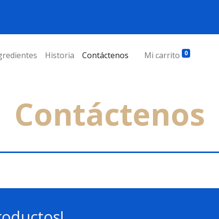
0
gredientes
Historia
Contáctenos
Mi carrito
Contáctenos
roductos!