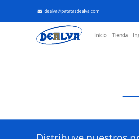
dealva@patatasdealva.com
Inicio
Tienda
In
Distribuye nuestros p