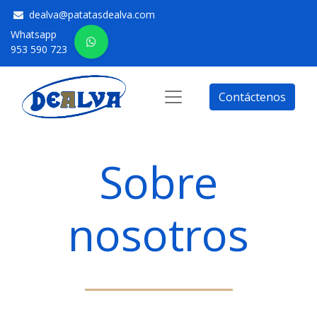
dealva@patatasdealva.com
Whatsapp
953 590 723
Contáctenos
Sobre
nosotros