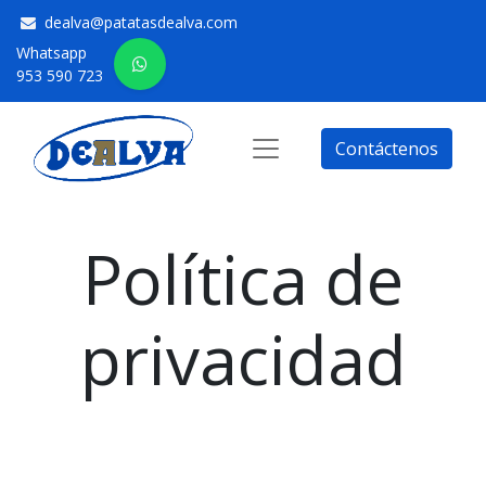
dealva@patatasdealva.com
Whatsapp
953 590 723
Contáctenos
Política de
privacidad