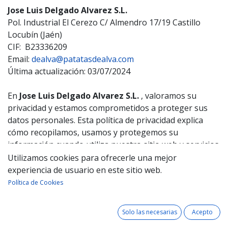
Jose Luis Delgado Alvarez S.L.
Pol. Industrial El Cerezo C/ Almendro 17/19 Castillo
Locubín (Jaén)
CIF: B23336209
Email:
dealva@patatasdealva.com
Última actualización: 03/07/2024
En
Jose Luis Delgado Alvarez S.L.
, valoramos su
privacidad y estamos comprometidos a proteger sus
datos personales. Esta política de privacidad explica
cómo recopilamos, usamos y protegemos su
información cuando utiliza nuestro sitio web y servicios
ofrecidos de desarrollo propio. Además, cumplimos con
Utilizamos cookies para ofrecerle una mejor
la Ley Orgánica de Protección de Datos y Garantía de
experiencia de usuario en este sitio web.
los Derechos Digitales (LOPDGDD) de España.
Política de Cookies
1. Información que Recopilamos
Solo las necesarias
Acepto
Recopilamos y gestionamos diferentes tipos de