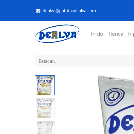
dealva@patatasdealva.com
Inicio
Tienda
In