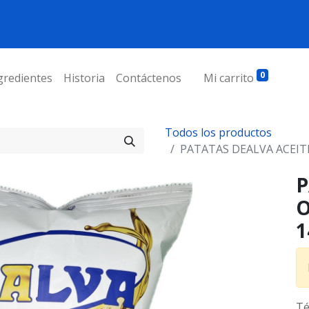
0
gredientes
Historia
Contáctenos
Mi carrito
Todos los productos
PATATAS DEALVA ACEITE 
P
O
1
Té