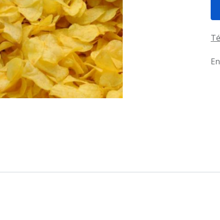
Té
En