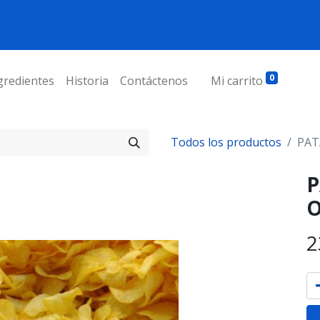
0
gredientes
Historia
Contáctenos
Mi carrito
Todos los productos
PAT
P
O
2