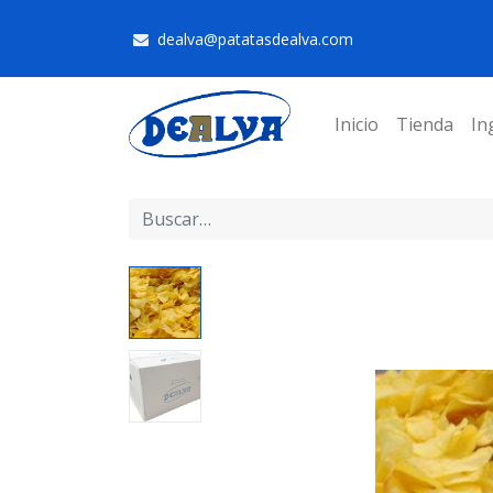
dealva@patatasdealva.com
Inicio
Tienda
In