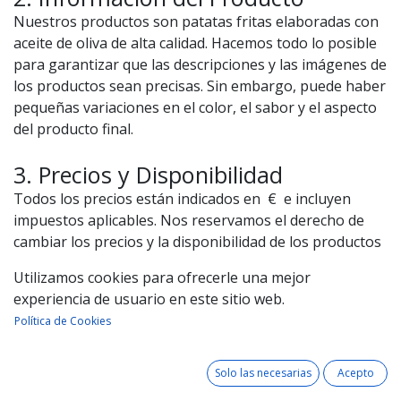
Nuestros productos son patatas fritas elaboradas con
aceite de oliva de alta calidad. Hacemos todo lo posible
para garantizar que las descripciones y las imágenes de
los productos sean precisas. Sin embargo, puede haber
pequeñas variaciones en el color, el sabor y el aspecto
del producto final.
3. Precios y Disponibilidad
Todos los precios están indicados en € e incluyen
impuestos aplicables. Nos reservamos el derecho de
cambiar los precios y la disponibilidad de los productos
en cualquier momento sin previo aviso.
Utilizamos cookies para ofrecerle una mejor
experiencia de usuario en este sitio web.
4. Pedidos
Política de Cookies
Para realizar un pedido, debes seguir el procedimiento
de compra en línea y aceptar estos términos y
Solo las necesarias
Acepto
condiciones. Tras la realización del pedido, recibirás un
correo electrónico confirmando que hemos recibido tu